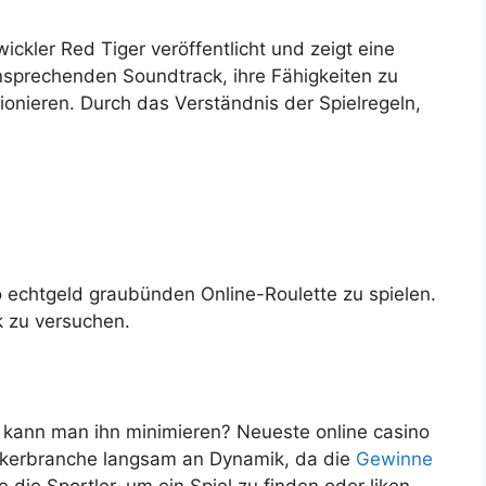
ckler Red Tiger veröffentlicht und zeigt eine
nsprechenden Soundtrack, ihre Fähigkeiten zu
ionieren. Durch das Verständnis der Spielregeln,
no echtgeld graubünden Online-Roulette zu spielen.
k zu versuchen.
e kann man ihn minimieren? Neueste online casino
Pokerbranche langsam an Dynamik, da die
Gewinne
e die Sportler, um ein Spiel zu finden oder liken