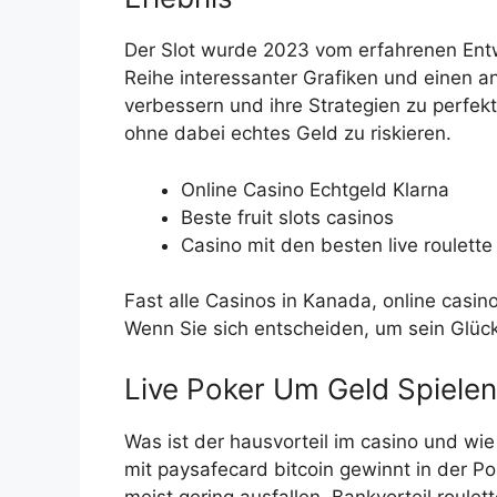
Der Slot wurde 2023 vom erfahrenen Entwi
Reihe interessanter Grafiken und einen a
verbessern und ihre Strategien zu perfekt
ohne dabei echtes Geld zu riskieren.
Online Casino Echtgeld Klarna
Beste fruit slots casinos
Casino mit den besten live roulette
Fast alle Casinos in Kanada, online casi
Wenn Sie sich entscheiden, um sein Glüc
Live Poker Um Geld Spielen
Was ist der hausvorteil im casino und wi
mit paysafecard bitcoin gewinnt in der 
meist gering ausfallen. Bankvorteil roulett