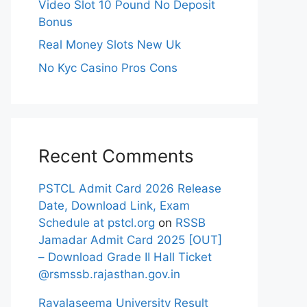
Video Slot 10 Pound No Deposit
Bonus
Real Money Slots New Uk
No Kyc Casino Pros Cons
Recent Comments
PSTCL Admit Card 2026 Release
Date, Download Link, Exam
Schedule at pstcl.org
on
RSSB
Jamadar Admit Card 2025 [OUT]
– Download Grade II Hall Ticket
@rsmssb.rajasthan.gov.in
Rayalaseema University Result