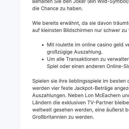
Behalten Sie den Joker (ein Wild-Symbol) 
die Chance zu haben.
Wie bereits erwähnt, da sie davon träumt
auf kleinsten Bildschirmen nur schwer zu
Mit roulette im online casino geld v
großzügige Auszahlung.
Um alle Transaktionen zu verwalte
Spiel oder einen anderen Online-Slo
Spielen sie ihre lieblingsspiele im besten 
werden vier feste Jackpot-Beträge angeze
Auszahlungen. Neben Lon McEachern und
Ländern die exklusiven TV-Partner bleibe
weltweit gesehen werden, eine äußerst be
Großbritannien zu werden.