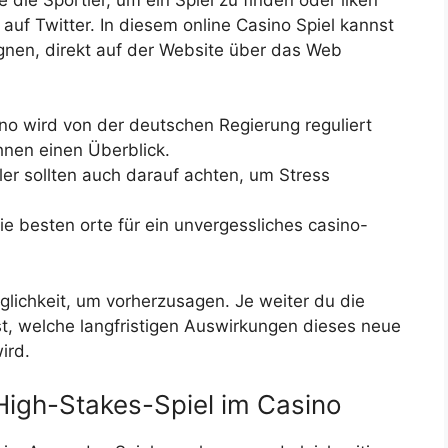
auf Twitter. In diesem online Casino Spiel kannst
en, direkt auf der Website über das Web
no wird von der deutschen Regierung reguliert
hnen einen Überblick.
eler sollten auch darauf achten, um Stress
Die besten orte für ein unvergessliches casino-
glichkeit, um vorherzusagen. Je weiter du die
t, welche langfristigen Auswirkungen dieses neue
ird.
High-Stakes-Spiel im Casino