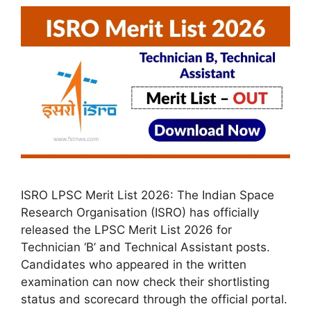
ISRO LPSC Merit List 2026: The Indian Space
Research Organisation (ISRO) has officially
released the LPSC Merit List 2026 for
Technician ‘B’ and Technical Assistant posts.
Candidates who appeared in the written
examination can now check their shortlisting
status and scorecard through the official portal.