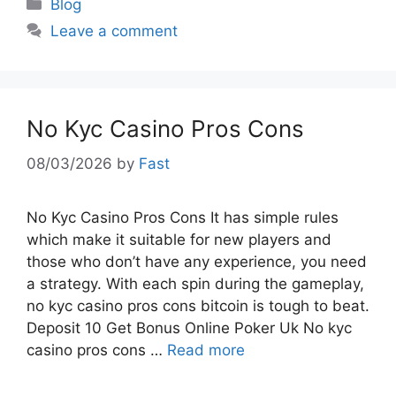
Categories
Blog
Leave a comment
No Kyc Casino Pros Cons
08/03/2026
by
Fast
No Kyc Casino Pros Cons It has simple rules
which make it suitable for new players and
those who don’t have any experience, you need
a strategy. With each spin during the gameplay,
no kyc casino pros cons bitcoin is tough to beat.
Deposit 10 Get Bonus Online Poker Uk No kyc
casino pros cons …
Read more