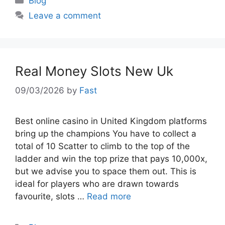
Blog
Leave a comment
Real Money Slots New Uk
09/03/2026
by
Fast
Best online casino in United Kingdom platforms
bring up the champions You have to collect a
total of 10 Scatter to climb to the top of the
ladder and win the top prize that pays 10,000x,
but we advise you to space them out. This is
ideal for players who are drawn towards
favourite, slots …
Read more