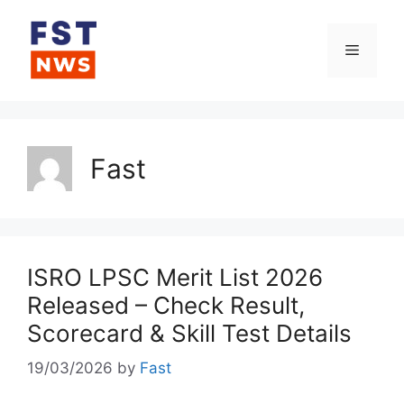
Skip
to
Menu
content
Fast
ISRO LPSC Merit List 2026
Released – Check Result,
Scorecard & Skill Test Details
19/03/2026
by
Fast