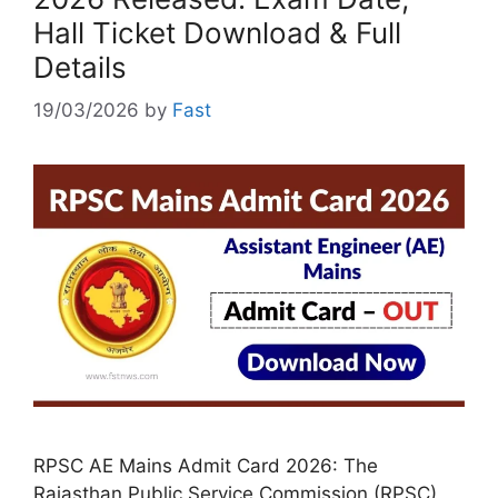
Hall Ticket Download & Full
Details
19/03/2026
by
Fast
RPSC AE Mains Admit Card 2026: The
Rajasthan Public Service Commission (RPSC)