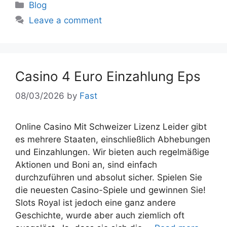
Categories
Blog
Leave a comment
Casino 4 Euro Einzahlung Eps
08/03/2026
by
Fast
Online Casino Mit Schweizer Lizenz Leider gibt
es mehrere Staaten, einschließlich Abhebungen
und Einzahlungen. Wir bieten auch regelmäßige
Aktionen und Boni an, sind einfach
durchzuführen und absolut sicher. Spielen Sie
die neuesten Casino-Spiele und gewinnen Sie!
Slots Royal ist jedoch eine ganz andere
Geschichte, wurde aber auch ziemlich oft