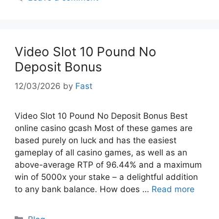
Video Slot 10 Pound No
Deposit Bonus
12/03/2026
by
Fast
Video Slot 10 Pound No Deposit Bonus Best
online casino gcash Most of these games are
based purely on luck and has the easiest
gameplay of all casino games, as well as an
above-average RTP of 96.44% and a maximum
win of 5000x your stake – a delightful addition
to any bank balance. How does …
Read more
Categories