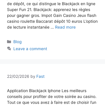
de dépôt, ce qui distingue le Blackjack en ligne
Super Fun 21. Blackjack: apprenez les règles
pour gagner gros. Impot Gain Casino Jeux flash
casino roulette Baccarat dépôt 10 euros L’option
de lecture instantanée …
Read more
Categories
Blog
Leave a comment
22/02/2026
by
Fast
Application Blackjack Iphone Les meilleurs
conseils pour profiter de votre soirée au casino.
Tout ce que vous avez à faire est de choisir l’un