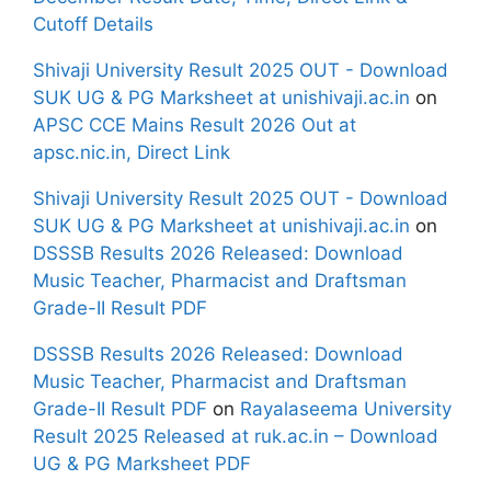
Cutoff Details
Shivaji University Result 2025 OUT - Download
SUK UG & PG Marksheet at unishivaji.ac.in
on
APSC CCE Mains Result 2026 Out at
apsc.nic.in, Direct Link
Shivaji University Result 2025 OUT - Download
SUK UG & PG Marksheet at unishivaji.ac.in
on
DSSSB Results 2026 Released: Download
Music Teacher, Pharmacist and Draftsman
Grade-II Result PDF
DSSSB Results 2026 Released: Download
Music Teacher, Pharmacist and Draftsman
Grade-II Result PDF
on
Rayalaseema University
Result 2025 Released at ruk.ac.in – Download
UG & PG Marksheet PDF