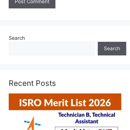
Search
Search
Recent Posts