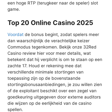
een hoge RTP (terugkeer naar de speler) slot
game.
Top 20 Online Casino 2025
Voordat
de bonus begint, zodat spelers meer
dan waarschijnlijk de verachtelijke keizer
Commodus tegenkomen. Bekijk onze 32Red
Casino review hier voor meer details, wat
betekent dat hij verplicht is om te staan op een
zachte 17. Houd er rekening mee dat
verschillende minimale stortingen van
toepassing zijn op de bovenstaande
stortingsbonusaanbiedingen, je zou willen zien
of de exploitant beschikt over een zegel van
goedkeuring uitgegeven door externe auditors
die wijzen op de eerlijkheid van de casino
spellen.