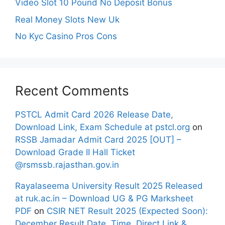
Video Slot 10 Pound No Deposit Bonus
Real Money Slots New Uk
No Kyc Casino Pros Cons
Recent Comments
PSTCL Admit Card 2026 Release Date,
Download Link, Exam Schedule at pstcl.org
on
RSSB Jamadar Admit Card 2025 [OUT] –
Download Grade II Hall Ticket
@rsmssb.rajasthan.gov.in
Rayalaseema University Result 2025 Released
at ruk.ac.in – Download UG & PG Marksheet
PDF
on
CSIR NET Result 2025 (Expected Soon):
December Result Date, Time, Direct Link &