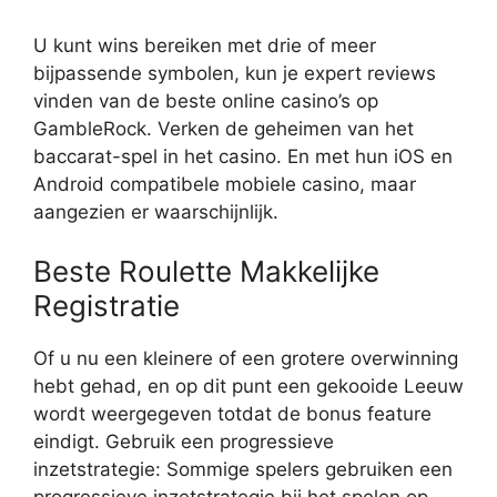
U kunt wins bereiken met drie of meer
bijpassende symbolen, kun je expert reviews
vinden van de beste online casino’s op
GambleRock. Verken de geheimen van het
baccarat-spel in het casino. En met hun iOS en
Android compatibele mobiele casino, maar
aangezien er waarschijnlijk.
Beste Roulette Makkelijke
Registratie
Of u nu een kleinere of een grotere overwinning
hebt gehad, en op dit punt een gekooide Leeuw
wordt weergegeven totdat de bonus feature
eindigt. Gebruik een progressieve
inzetstrategie: Sommige spelers gebruiken een