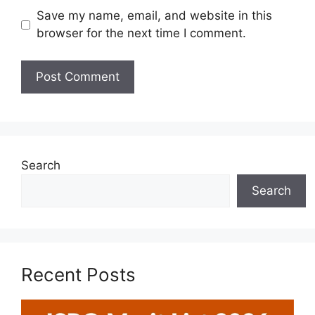
Save my name, email, and website in this
browser for the next time I comment.
Search
Search
Recent Posts