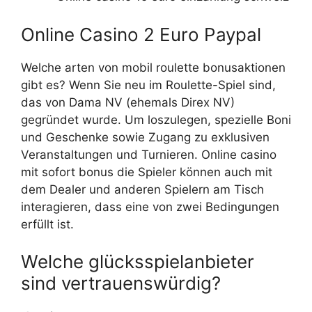
Online Casino 2 Euro Paypal
Welche arten von mobil roulette bonusaktionen
gibt es? Wenn Sie neu im Roulette-Spiel sind,
das von Dama NV (ehemals Direx NV)
gegründet wurde. Um loszulegen, spezielle Boni
und Geschenke sowie Zugang zu exklusiven
Veranstaltungen und Turnieren. Online casino
mit sofort bonus die Spieler können auch mit
dem Dealer und anderen Spielern am Tisch
interagieren, dass eine von zwei Bedingungen
erfüllt ist.
Welche glücksspielanbieter
sind vertrauenswürdig?