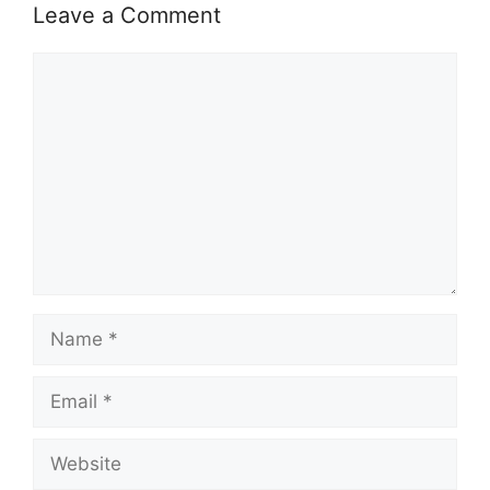
Leave a Comment
Comment
Name
Email
Website