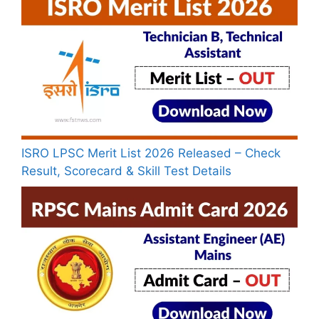
ISRO LPSC Merit List 2026 Released – Check
Result, Scorecard & Skill Test Details