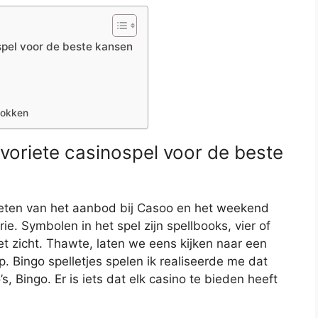
ospel voor de beste kansen
gokken
avoriete casinospel voor de beste
nieten van het aanbod bij Casoo en het weekend
ie. Symbolen in het spel zijn spellbooks, vier of
et zicht. Thawte, laten we eens kijken naar een
p. Bingo spelletjes spelen ik realiseerde me dat
s, Bingo. Er is iets dat elk casino te bieden heeft