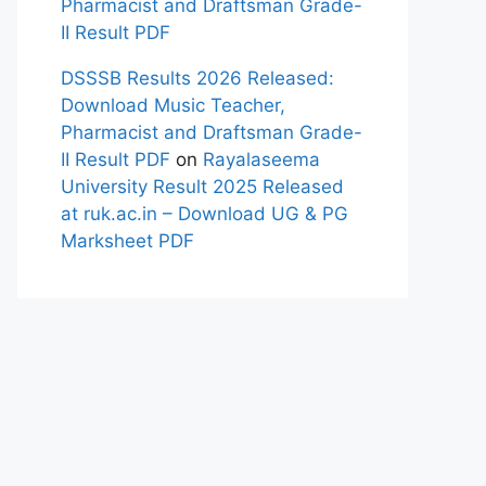
Pharmacist and Draftsman Grade-
II Result PDF
DSSSB Results 2026 Released:
Download Music Teacher,
Pharmacist and Draftsman Grade-
II Result PDF
on
Rayalaseema
University Result 2025 Released
at ruk.ac.in – Download UG & PG
Marksheet PDF