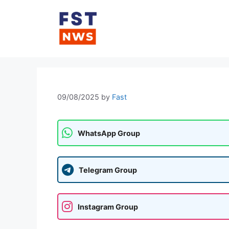
Skip
to
content
09/08/2025
by
Fast
WhatsApp Group
Telegram Group
Instagram Group