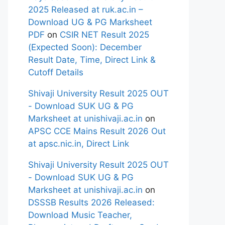
2025 Released at ruk.ac.in –
Download UG & PG Marksheet
PDF
on
CSIR NET Result 2025
(Expected Soon): December
Result Date, Time, Direct Link &
Cutoff Details
Shivaji University Result 2025 OUT
- Download SUK UG & PG
Marksheet at unishivaji.ac.in
on
APSC CCE Mains Result 2026 Out
at apsc.nic.in, Direct Link
Shivaji University Result 2025 OUT
- Download SUK UG & PG
Marksheet at unishivaji.ac.in
on
DSSSB Results 2026 Released:
Download Music Teacher,